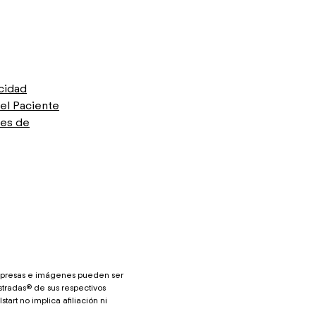
acidad
el Paciente
res de
mpresas e imágenes pueden ser
tradas® de sus respectivos
tart no implica afiliación ni