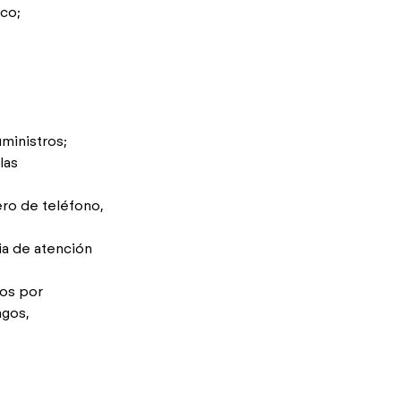
ico;
ministros;
las
ero de teléfono,
ia de atención
dos por
agos,