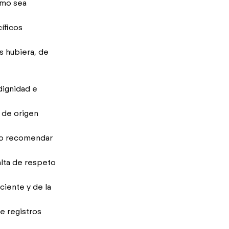
omo sea
íficos
s hubiera, de
dignidad e
s de origen
, o recomendar
alta de respeto
ciente y de la
e registros