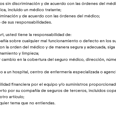
os sin discriminación y de acuerdo con las órdenes del méd
ca, incluido un médico tratante;
riminación y de acuerdo con las órdenes del médico;
de sus responsabilidades.
t, usted tiene la responsabilidad de:
ñía sobre cualquier mal funcionamiento o defecto en los su
con la orden del médico y de manera segura y adecuada, siga 
namiento y limpieza;
er cambio en la cobertura del seguro médico, dirección, núm
eso a un hospital, centro de enfermería especializada o agenc
ilidad financiera por el equipo y/o suministros proporciona
erto por su compañía de seguros de terceros, incluidos cop
tro artículo;
lquier tema que no entiendas.