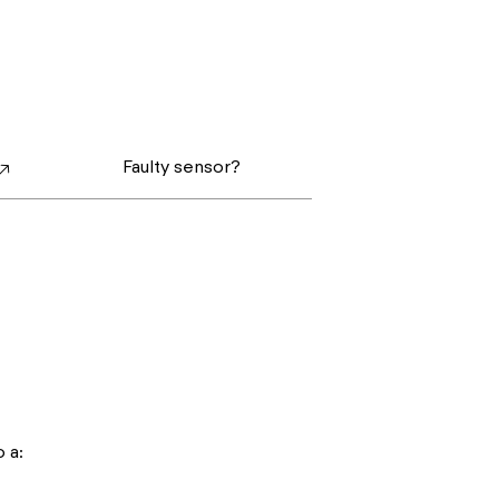
Faulty sensor?
🡥
 a: